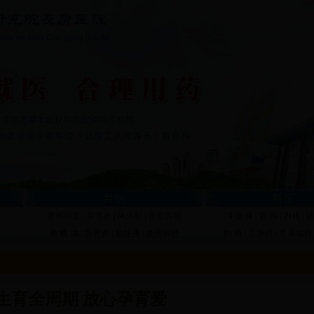
骨病
科室
腰椎间盘
|
关节炎
|
拇外翻
|
腰肌劳损
中医科
|
骨 科
|
内科
|
泌
颈 椎 病
|
肩周炎
|
腰腿痛
|
坐骨神经
妇 科
|
肛肠科
|
耳鼻喉科
>
生育全周期 放心孕育爱