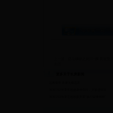
上一篇：
防治碘缺乏病日|‘碘’亮智慧
生活
更多关于长庚新闻
·
远离烟草 共建无烟北京
·
38365365体育在线健康伴你行，义诊进社区
·
38365365体育在线积极开展“践行雷锋精神”