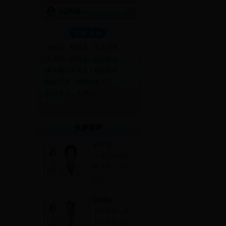
颈椎病
腰腿痛
骨质增生
关节炎
腱鞘炎
椎管狭窄
拇外翻
肩周炎
微创骨科
腰肌劳损
腰椎间盘突出
妇科炎症
不孕症
长庚医师
何天福
毕业于河北医
科大学，...
[详
细]
邵翔绪
从事骨科工作
四十余年...
[详