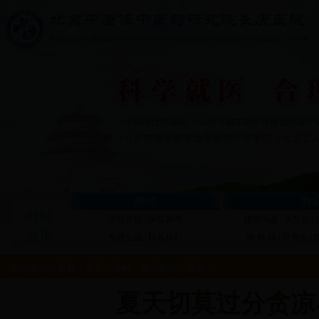
概述
骨
网站
医院介绍
|
医院新闻
腰椎间盘
|
关节炎
|
首页
长庚公益
|
联系我们
颈 椎 病
|
肩周炎
|
您所在的位置是：
主页
>
骨科
>
关节疾病
>
预防
>
夏天切莫过分贪凉