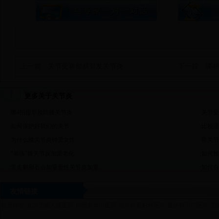
上一篇：
关节受寒都易引发关节炎
下一篇：
哪4
更多关于关节炎
·
哪4招提早预防膝关节炎
·
关节受
·
如何保护好我们的关节
·
比较适
·
为什么膝关节炎钟爱女性
·
骨关节
·
“暴练”膝关节反加重老化
·
如何预
·
常走鹅卵石会加重骨性关节炎加重
·
如何自
友情链接
杭州植发
北京无痛人流医院
郑州金水中医院
北京凤凰妇科医院
重庆朝天门医院
安