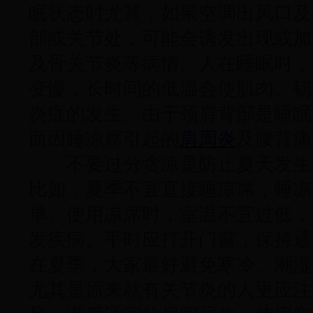
眠状态时尤甚，如果空调出风口及
部或关节处，可能会诱发出现或加
及骨关节炎等病情。人在睡眠时，
变慢，长时间的低温会使肌肉、韧
炎症的发生。由于颈肩背部是睡眠
而因睡凉席引起的
肩周炎
及腰背痛
不要过分贪凉是防止夏天发生
比如，夏季不宜直接睡凉席，睡凉
单。使用凉席时，室温不宜过低，
发疾病。平时应打开门窗，保持通
在夏季，大家最好避免寒冷、潮湿
尤其是原来就有关节炎的人更应注