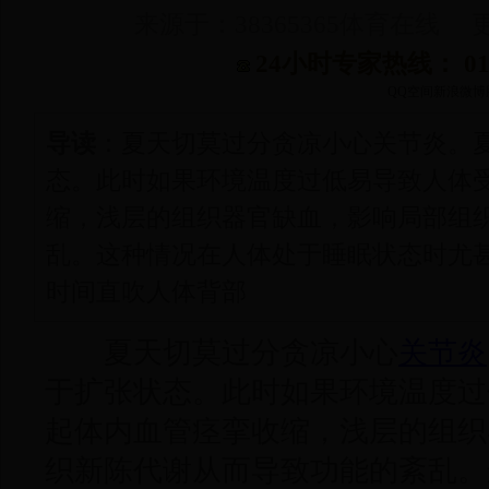
来源于：38365365体育在线 更新
24小时专家热线： 010-
QQ空间
新浪微博
导读
：夏天切莫过分贪凉小心关节炎。
态。此时如果环境温度过低易导致人体
缩，浅层的组织器官缺血，影响局部组
乱。这种情况在人体处于睡眠状态时尤
时间直吹人体背部
夏天切莫过分贪凉小心
关节炎
于扩张状态。此时如果环境温度过
起体内血管痉挛收缩，浅层的组织
织新陈代谢从而导致功能的紊乱。