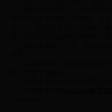
足、湿度适宜的房间居住，使用空
夏天长时间开车，车内空调温
受凉引起关节问题，出现腕、肘及
动不适。经常开车的人可能比一般
痛，就是因在低温驾驶室内待久受
内空调的温度要适宜外，出风口也
体部位。
如果有症状，建议去医院做个
情，祝君早日康复
北京中康佳中医药研究院长庚
山区古城南里8号
38365365体育在
68879688n