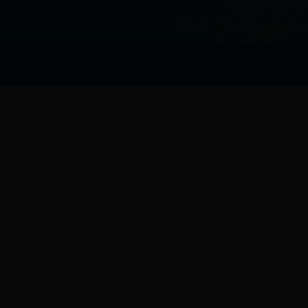
网站首页
|
医院介绍
|
Copyright © 2005-2018 www.lyg
38365365体育在线地址： 
京ICP备05067