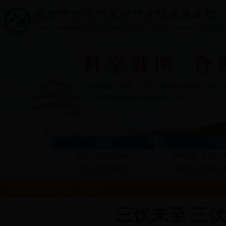
概述
骨
网站
医院介绍
|
医院新闻
腰椎间盘
|
关节炎
|
首页
长庚公益
|
联系我们
颈 椎 病
|
肩周炎
|
您所在的位置是：
主页
>
中医科
>
三伏未至 三