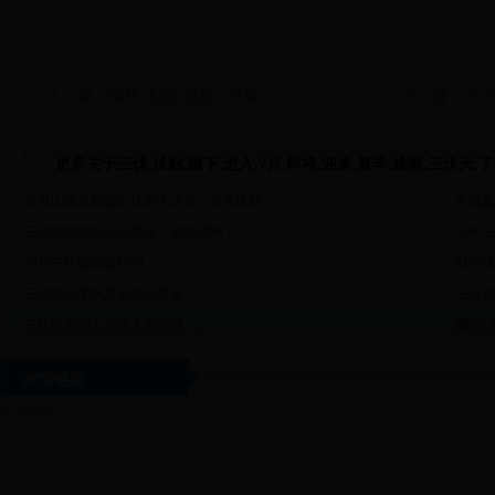
上一篇：
哪些“冬病”适用三伏贴
下一篇：
三伏
更多关于三伏,伏贴,眼下,进入,7月,即将,迎来,夏季,难熬,三伏天,了
·
石景山哪里能贴三伏贴？这里！长庚医院
·
冬病夏
·
三伏贴的这些认识误区，您知道吗？
·
今年三
·
2016三伏贴贴敷时间
·
贴三伏
·
三伏贴与冬病夏治知识普及
·
三伏贴
·
三伏贴预约工作进入倒记时……
·
哪些“
友情链接
杭州植发