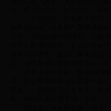
成秀，使气得泄，若所爱在外，此
也。逆之则伤心，秋为痎疟，奉收
《黄帝内经》认为夏天作为一
物繁盛时段，也是阳气最隆盛的时
交会，万物开始开花结实。人应当
因天长而感到烦恼，要让心情愉快
对待一切事物，使自己身体的阳气
达。这样就可以顺应自然变化，达
违背了这一原则，就会因为阳
天，就会因为降敛太过而发生痎疟
统称）。最危险的还是冬天，寒水
配，所以容易出现重病、大病。
所以说，夏天的熬夜、饮冷、