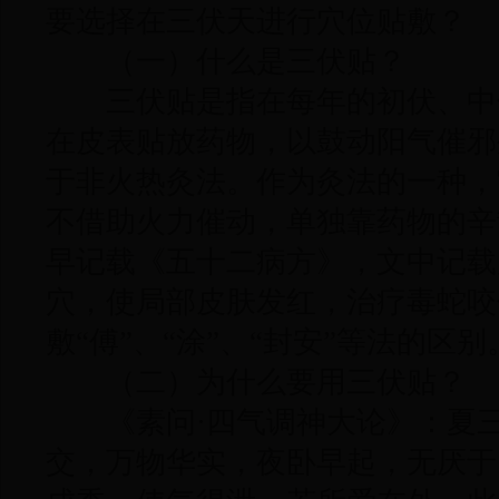
要选择在三伏天进行穴位贴敷？
（一）什么是三伏贴？
三伏贴是指在每年的初伏、中
在皮表贴放药物，以鼓动阳气催邪
于非火热灸法。作为灸法的一种，
不借助火力催动，单独靠药物的辛
早记载《五十二病方》，文中记载
穴，使局部皮肤发红，治疗毒蛇咬
敷“傅”、“涂”、“封安”等法的区别
（二）为什么要用三伏贴？
《素问·四气调神大论》：夏三
交，万物华实，夜卧早起，无厌于