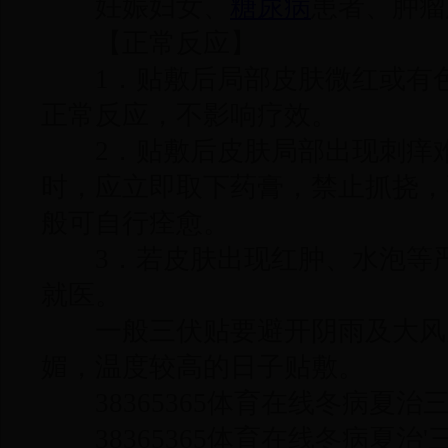
妊娠妇女、
糖尿病
患者、肿瘤
【正常反应】
1．贴敷后局部皮肤微红或有色
正常反应，不影响疗效。
2．贴敷后皮肤局部出现刺痒难
时，应立即取下药膏，禁止抓挠，
般可自行痊愈。
3．若皮肤出现红肿、水泡等严
就医。
一般三伏贴要避开阴雨及大风
媚，温度较高的日子贴敷。
38365365体育在线冬病夏治
38365365体育在线冬病夏治'