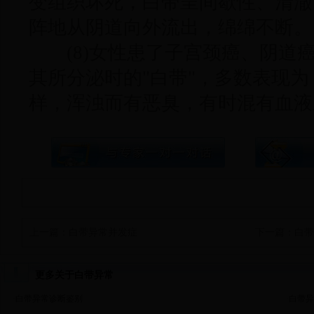
变组织坏死，白带呈间歇性、清澈
阵地从阴道向外流出，绵绵不断。
(8)女性患了子宫颈癌、阴道
其所分泌时的"白带"，多数表现
样，浑浊而有恶臭，有时混有血液
上一篇：
白带异常并发症
下一篇：
白带
更多关于白带异常
·
白带异常诊断鉴别
·
白带异