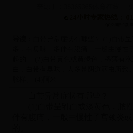
来源于：38365365体育在线 更新
24小时专家热线： 010-
QQ空间
新浪微博
导读
：白带异常症状有哪些？ (1)白带
多，有臭味，多伴有腹痛，一般由慢性
起的。 (2)白带黄色或黄绿色，稀薄有
白，白带有臭味，大多是阴道滴虫所致。 
脓样。 (4)阿米
白带异常症状有哪些？
(1)白带呈乳白或淡黄色，脓
伴有腹痛，一般由慢性子宫颈炎或
的。