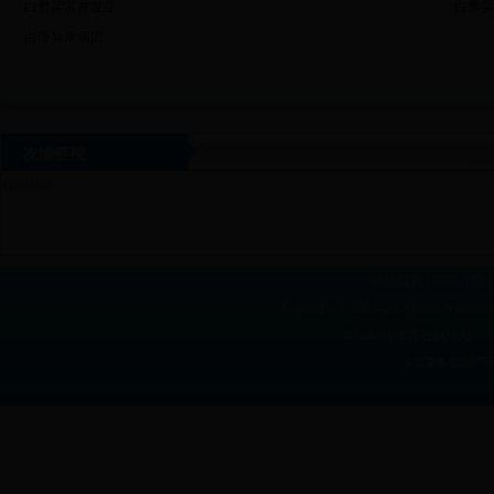
·
白带异常并发症
·
白带异
·
白带异常病因
友情链接
杭州植发
网站首页
|
医院介绍
|
Copyright © 2005-2018 www.lyg
38365365体育在线地址： 
京ICP备05067