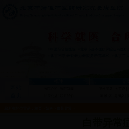
概述
骨
网站
医院介绍
|
医院新闻
腰椎间盘
|
关节炎
|
首页
长庚公益
|
联系我们
颈 椎 病
|
肩周炎
|
您所在的位置是：
主页
>
妇科
>
白带异常
>
白带异常