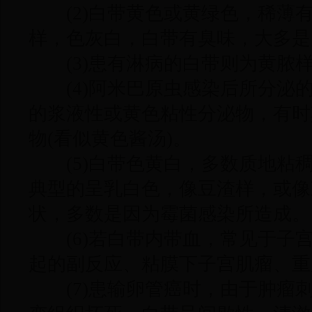
(2)白带黄色或黄绿色，稀薄
样，色灰白，白带有臭味，大多是
(3)患有淋病的白带则为黄脓
(4)阿米巴原虫感染后所分泌
的浆液性或黄色粘性分泌物，有时
物(看似黄色酱汤)。
(5)白带色黄白，多数质地粘
典型的呈乳白色，像豆渣样，或像
状，多数是因为霉菌感染所造成。
(6)若白带内带血，常见于子
起的副反应、粘膜下子宫肌瘤、重
(7)患输卵管癌时，由于肿瘤