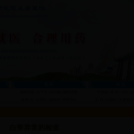
骨病
科室
腰椎间盘
|
关节炎
|
拇外翻
|
腰肌劳损
中医科
|
骨 科
|
内科
|
泌
颈 椎 病
|
肩周炎
|
腰腿痛
|
坐骨神经
妇 科
|
肛肠科
|
耳鼻喉科
白带异常的检查