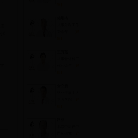
，
细]
储增杰
从事外科工作
道
30余年，...
[详
子拭
细]
王秀莲
从事骨外科工
常
作30余年...
[详
细]
全立新
毕业于泰山大
学医学院...
[详
细]
路标
北京中康佳中
医药研究...
[详