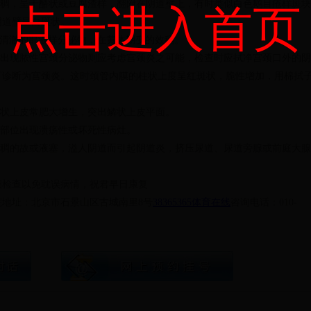
稠，呈于酪状或豆腐渣样，翻附在阴道壁上，有时类似白色鹅目疮样斑块
点击进入首页
阴道壁呈白斑状。
清澈的部液样分泌物，在黄体期变的效稠。
出现脓性宫颈分泌物则应考虑宫颈炎之可能，检查时应拭净宫颈口外的阴
可诊断为宫颈炎。这时颈管内膜的柱状上度呈红斑状，脆性增加，用棉拭
状上皮常肥大增生，突出鳞状上皮平面。
部位出现溃疡性或坏死性病灶。
稠的故或液塞，溢人阴道而引起阴道炎，挤压尿道、尿道旁腺或前庭大腺
检查以免耽误病情，祝君早日康复
址：北京市石景山区古城南里8号
38365365体育在线
咨询电话：010-