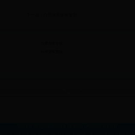
下一篇：
白带异常诊断鉴别
·
白带异常症状
·
白带异常预防
网站首页
|
医院介绍
|
医疗设备
|
长庚公益
|
在线咨询
|
联系我们
yright © 2005-2018 www.lygmcw.com All Rights Reserved 38365365体育在线官网 