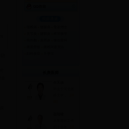
颈椎病
腰腿痛
骨质增生
。
关节炎
腱鞘炎
椎管狭窄
阴
拇外翻
肩周炎
微创骨科
腰肌劳损
腰椎间盘突出
妇科炎症
不孕症
察阴
可
长庚医师
阴道
何天福
毕业于河北医
科大学，...
[详
细]
膜
邵翔绪
从事骨科工作
四十余年...
[详