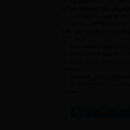
4.念珠菌病白带则为白色，高度猪
也可能白带很少或类似正常白带，但
(三)宫颈分泌物：宫颈在排卵前有
1.宫颈炎在月经周期的任何阶段，
排液，观察颈管内膜有脓性分泌物则
常可引起出血。
2.衣原体宫颈炎衣原体宫颈炎时柱
3.疟疾病毒性宫颈炎常在柱状上皮
4.淋病性宫颈炎在颈管出现黄色摊
有脓性溢出。
如果有症状，建议去医院做个详细
北京中康佳中医药研究院长庚医院地
68879688