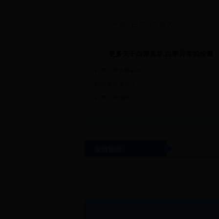
上一篇：
白带异常症状
更多关于白带异常,白带异常的检查
·
白带异常诊断鉴别
·
白带异常并发症
·
白带异常病因
友情链接
杭州植发
Cop