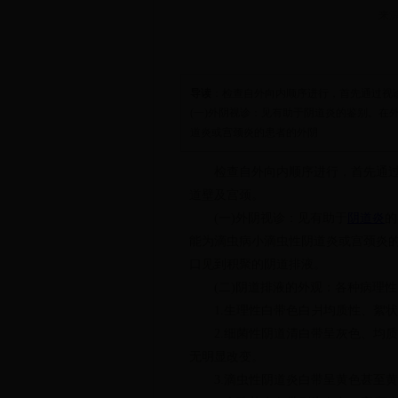
来源
导读
：检查自外向内顺序进行，首先通过视
(一)外阴视诊：见有助于阴道炎的鉴别。
道炎或宫颈炎的患者的外阴
检查自外向内顺序进行，首先通过视
道壁及宫颈。
(一)外阴视诊：见有助于
阴道炎
的
能为滴虫病小滴虫性阴道炎或宫颈炎
口见到积聚的阴道排液。
(二)阴道排液的外观：各种病理性
1.生理性白带色白爿均质性、絮状
2.细菌性阴道清白带呈灰色、均质
无明显改变。
3.滴虫性阴道炎白带呈黄色甚至黄