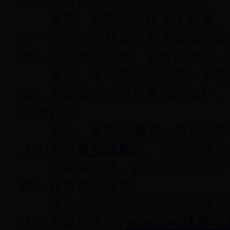
游泳，对预防颈椎病效果较好。
第四、长期低头伏案工作者，
作一小时左右就要站起来做做工间
椎，消除颈部肌肉、韧带的疲劳，
第五、平时要注意保暖，不要
吹，乘车或运动时注意颈部保护，
突然转颈。
第六、要防止酗酒。酒精会影
人们易患
骨质疏松
症、骨质软化症
如果有症状，建议去医院做个
情，祝君早日康复
北京中康佳中医药研究院长庚
山区古城南里8号
38365365体育在