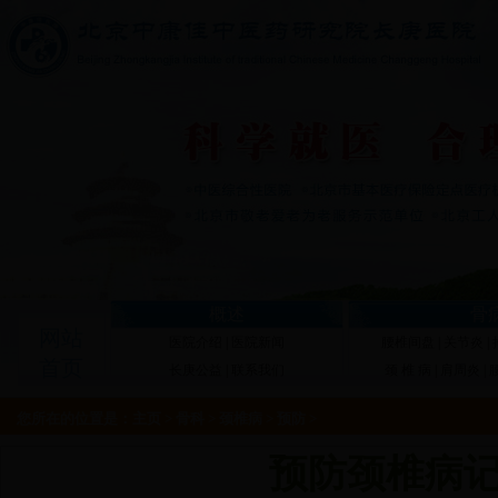
概述
骨
网站
医院介绍
|
医院新闻
腰椎间盘
|
关节炎
|
首页
长庚公益
|
联系我们
颈 椎 病
|
肩周炎
|
您所在的位置是：
主页
>
骨科
>
颈椎病
>
预防
>
预防颈椎病记