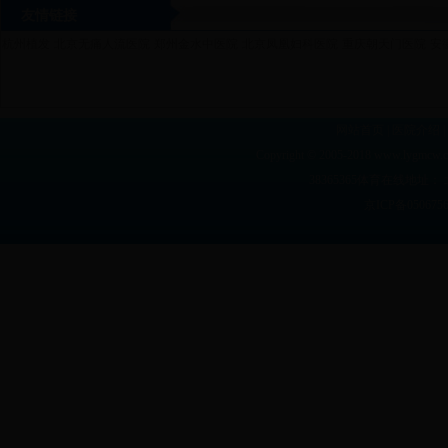
友情链接
杭州植发
北京无痛人流医院
郑州金水中医院
北京凤凰妇科医院
重庆朝天门医院
安
网站首页
|
医院介绍
|
Copyright © 2005-2018 www.lyg
38365365体育在线地址： 
京ICP备05067