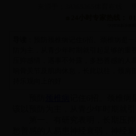
来源于：38365365体育在线 更新
24小时专家热线： 010-
QQ空间
新浪微博
导读
：预防颈椎病记住6招。颈椎病是
防为主，从青少年时期就引起足够的重视
压抑感情，遇事不外露，多愁善感的人
响骨关节及肌肉休息，长此以往，颈肩
持乐观向上的好
预防
颈椎病
记住6招。颈椎病
该以预防为主，从青少年时期就引
第一、有研究表明，长期压抑
愁善感的人易患神经衰弱，神经衰