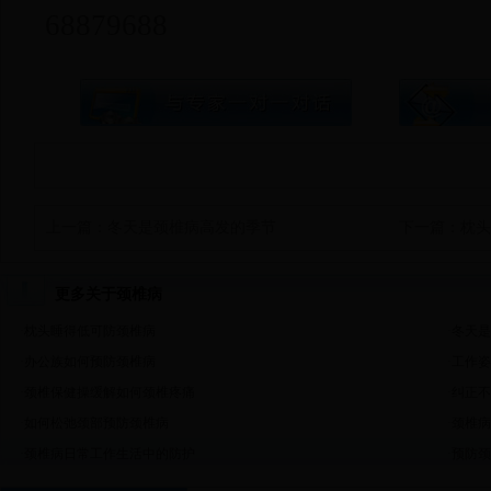
68879688
上一篇：
冬天是颈椎病高发的季节
下一篇：
枕头
更多关于颈椎病
·
枕头睡得低可防颈椎病
·
冬天是
·
办公族如何预防颈椎病
·
工作姿
·
颈椎保健操缓解如何颈椎疼痛
·
纠正不
·
如何松弛颈部预防颈椎病
·
颈椎病
·
颈椎病日常工作生活中的防护
·
预防颈