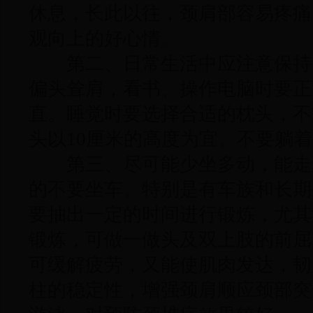
休息，长此以往，颈肩部容易疼痛
观向上的好心情。
第二、日常生活中应注意保持
偏头耸肩，看书、操作电脑时要正
直。睡觉时要选择合适的枕头，不
头以10厘米的高度为宜。不要躺
第三、尽可能少坐多动，能走
的不要坐车。特别是有车族和长期
要抽出一定的时间进行锻炼，尤其
锻炼，可做一做头及双上肢的前屈
可缓解疲劳，又能使肌肉发达，韧
柱的稳定性，增强颈肩顺应颈部突