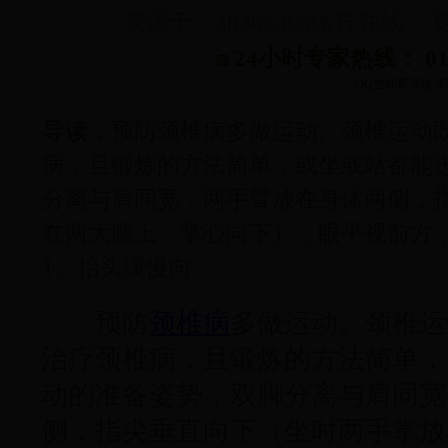
来源于：38365365体育在线 更新
24小时专家热线： 010-
QQ空间
新浪微博
导读
：预防颈椎病多做运动。颈椎运动
病，且锻炼的方法简单，或坐或站都能
分离与肩同宽，两手臂放在身体两侧，
在两大腿上，掌心向下），眼平视前方
1、抬头缓慢向
预防
颈椎病
多做运动。颈椎运
治疗颈椎病，且锻炼的方法简单，
动的准备姿势：双脚分离与肩同宽
侧，指尖垂直向下（坐时两手掌放