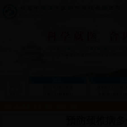
概述
骨
网站
医院介绍
|
医院新闻
腰椎间盘
|
关节炎
|
首页
长庚公益
|
联系我们
颈 椎 病
|
肩周炎
|
您所在的位置是：
主页
>
骨科
>
颈椎病
>
预防
>
预防颈椎病多