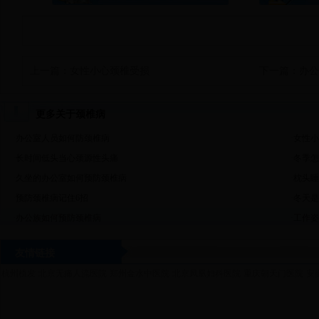
上一篇：
女性小心颈椎受损
下一篇：
办公
更多关于颈椎病
·
办公室人员如何防颈椎病
·
女性小
·
长时间低头当心颈源性头痛
·
冬季怎
·
久坐的办公室如何预防颈椎病
·
枕头睡
·
预防颈椎病记住6招
·
冬天是
·
办公族如何预防颈椎病
·
工作姿
友情链接
杭州植发
北京无痛人流医院
郑州金水中医院
北京凤凰妇科医院
重庆朝天门医院
安